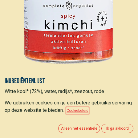
Ingrediëntenlijst
Witte kool* (72%), water, radijs*, zeezout, rode
pepervlokken*, knoflook*, prei*, chilipeper*, paprikapoeder*,
We gebruiken cookies om je een betere gebruikerservaring
rode bietenpoeder*, gember*, mierikswortel*. * van
op deze website te bieden.
Cookiebeleid
gecertificeerde biologische landbouw
Nutritionele info
Alleen het essentiële
Ik ga akkoord