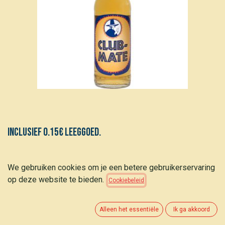
Inclusief 0.15€ leeggoed.
Club Mate 50cl
We gebruiken cookies om je een betere gebruikerservaring
op deze website te bieden.
Cookiebeleid
1,70
€
(
3,40
€
/
L
)
Alleen het essentiële
Ik ga akkoord