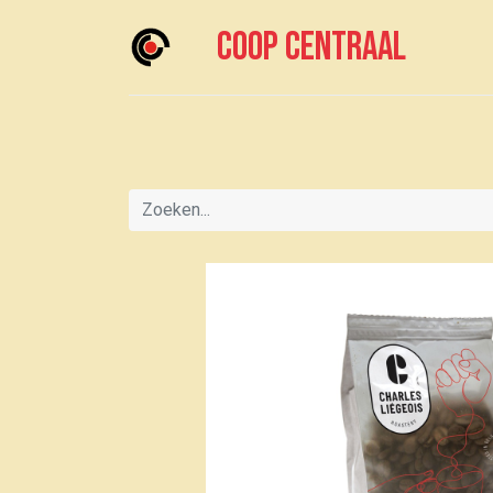
Coop centraal
Home
Meedoen?
Boodschappen doen