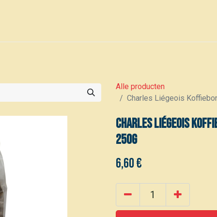
0
Voor leden
Kalender
Alle producten
Charles Liégeois Koffieb
Charles Liégeois Koff
250g
6,60
€