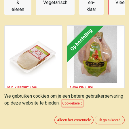
&
Vegetarisch
en-
Vlees
eieren
klaar
Op bestelling
2BIO Kippewit 100g
BIOVO Kip 1.4kg
We gebruiken cookies om je een betere gebruikerservaring
4,55
€
12,55
€
op deze website te bieden.
Cookiebeleid
Op bestelling
Alleen het essentiële
Ik ga akkoord