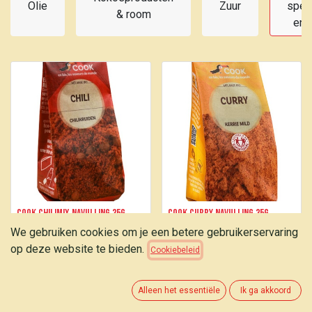
Olie
Zuur
spec
& room
en 
COOK Chilimix navulling 35g
COOK Curry navulling 35g
We gebruiken cookies om je een betere gebruikerservaring
2,80
€
2,25
€
op deze website te bieden.
Cookiebeleid
Alleen het essentiële
Ik ga akkoord