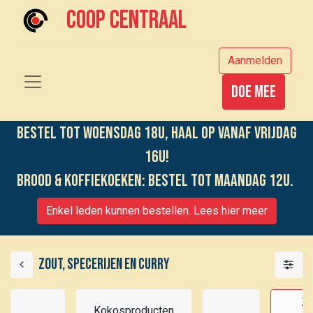
Coop centraal
Aanmelden
Doe mee
Bestel tot woensdag 18u, haal op vanaf vrijdag
16u!
Brood & koffiekoeken: bestel tot maandag 12u.
Enkel leden kunnen bestellen. Lees hier meer
Zout, specerijen en curry
Zo
Kokosproducten