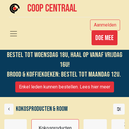
Coop centraal
Aanmelden
Doe mee
Bestel tot woensdag 18u, haal op vanaf vrijdag
16u!
Brood & koffiekoeken: bestel tot maandag 12u.
Enkel leden kunnen bestellen. Lees hier meer
Kokosproducten & room
Zo
Kokosproducten