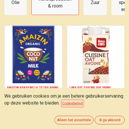
Olie
Zuur
spec
& room
en 
AMAIZIN Kokosmelk tetra 500ml
Lima Oat cuisine bio 200ml
We gebruiken cookies om je een betere gebruikerservaring
2,90
€
1,10
€
op deze website te bieden.
Cookiebeleid
Alleen het essentiële
Ik ga akkoord