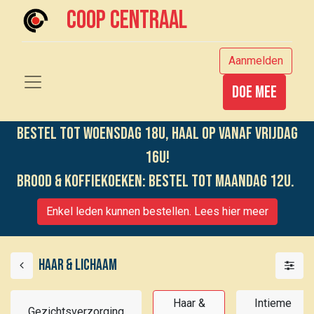
Coop centraal
Aanmelden
Doe mee
Bestel tot woensdag 18u, haal op vanaf vrijdag
16u!
Brood & koffiekoeken: bestel tot maandag 12u.
Enkel leden kunnen bestellen. Lees hier meer
Haar & lichaam
Haar &
Intieme
Gezichtsverzorging