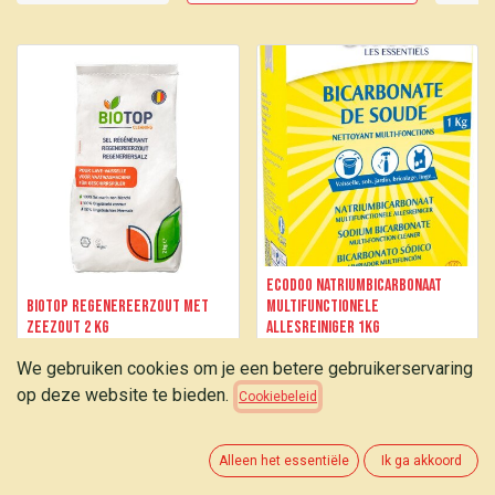
Ecodoo Natriumbicarbonaat
Biotop Regenereerzout met
multifunctionele
zeezout 2 kg
allesreiniger 1kg
We gebruiken cookies om je een betere gebruikerservaring
4,70
€
6,15
€
op deze website te bieden.
Cookiebeleid
Alleen het essentiële
Ik ga akkoord