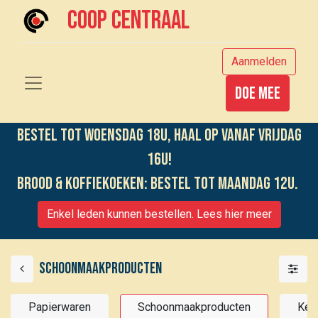
Coop centraal
Aanmelden
Doe mee
Bestel tot woensdag 18u, haal op vanaf vrijdag
16u!
Brood & koffiekoeken: bestel tot maandag 12u.
Enkel leden kunnen bestellen. Lees hier meer
Schoonmaakproducten
Papierwaren
Schoonmaakproducten
Keu