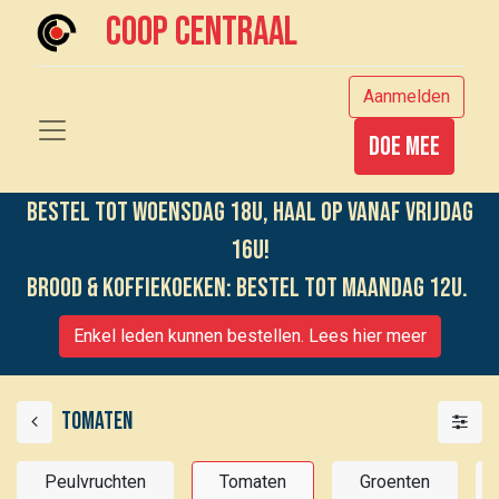
Coop centraal
Aanmelden
Doe mee
Bestel tot woensdag 18u, haal op vanaf vrijdag
16u!
Brood & koffiekoeken: bestel tot maandag 12u.
Enkel leden kunnen bestellen. Lees hier meer
Tomaten
Peulvruchten
Tomaten
Groenten