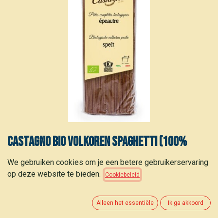
Castagno Bio volkoren spaghetti (100%
spelt) 500 g
We gebruiken cookies om je een betere gebruikerservaring
op deze website te bieden.
Cookiebeleid
2,50
€
(
5,00
€
/
kg
)
Alleen het essentiële
Ik ga akkoord