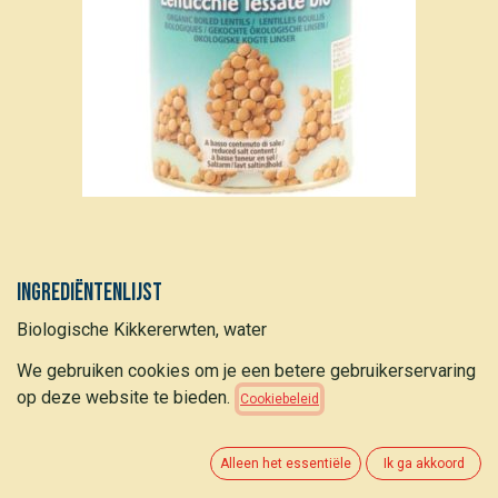
Ingrediëntenlijst
Biologische Kikkererwten, water
Beschrijving
We gebruiken cookies om je een betere gebruikerservaring
op deze website te bieden.
Cookiebeleid
Gedroogde peulvruchten, gerehydrateerd en gekookt in
water zonder toevoeging van zout
Alleen het essentiële
Ik ga akkoord
Nutritionele info