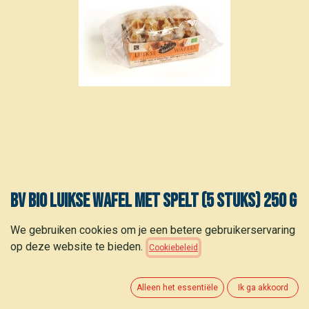
BV Bio Luikse wafel met spelt (5 stuks) 250 g
3,40
€
We gebruiken cookies om je een betere gebruikerservaring
(
13,60
€
/
kg
)
op deze website te bieden.
Cookiebeleid
Alleen het essentiële
Ik ga akkoord