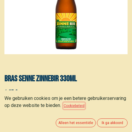
BRAS SENNE Zinnebir 330ml
1,95
€
(
5,91
€
/
stuk
)
We gebruiken cookies om je een betere gebruikerservaring
op deze website te bieden.
Cookiebeleid
Alleen het essentiële
Ik ga akkoord
TOEVOEGEN AAN WINKELMANDJE