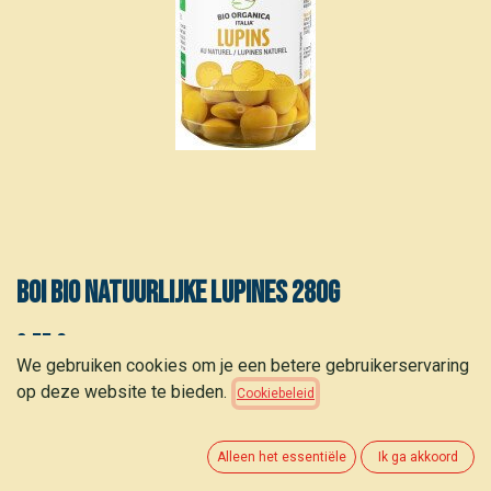
BOI Bio natuurlijke lupines 280g
2,55
€
(
9,11
€
/
kg
)
We gebruiken cookies om je een betere gebruikerservaring
op deze website te bieden.
Cookiebeleid
Alleen het essentiële
Ik ga akkoord
TOEVOEGEN AAN WINKELMANDJE