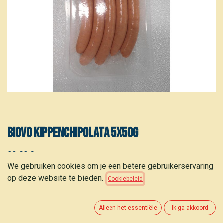
BIOVO Kippenchipolata 5x50g
22,00
€
(
5,50
€
/
stuk
)
We gebruiken cookies om je een betere gebruikerservaring
op deze website te bieden.
Cookiebeleid
Alleen het essentiële
Ik ga akkoord
TOEVOEGEN AAN WINKELMANDJE