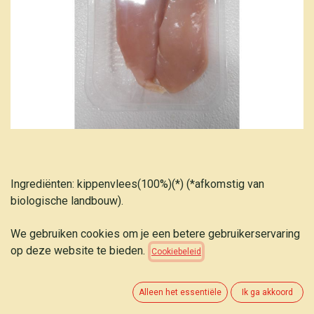
Ingrediënten: kippenvlees(100%)(*) (*afkomstig van
biologische landbouw).
Meer info zie:
https://www.belki.be/biokip/
We gebruiken cookies om je een betere gebruikerservaring
op deze website te bieden.
Cookiebeleid
BIOVO Kipfilet 2x125g (prijs per kg)
Alleen het essentiële
Ik ga akkoord
32,40
€
(
8,10
€
/
stuk
)