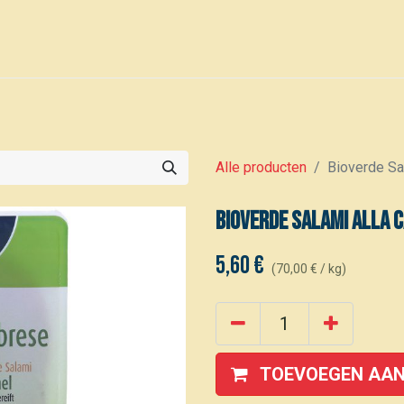
0
Voor leden
Kalender
Alle producten
Bioverde Sa
Bioverde Salami alla 
5,60
€
(
70,00
€
/
kg
)
TOEVOEGEN AAN