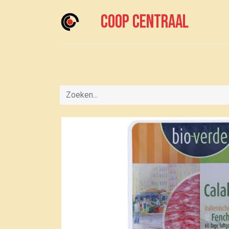
Coop centraal
Home
Meedoen?
Boodschappen doen