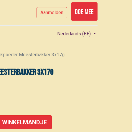
Doe mee
Aanmelden
Nederlands (BE)
akpoeder Meesterbakker 3x17g
eesterbakker 3x17g
 WINKELMANDJE