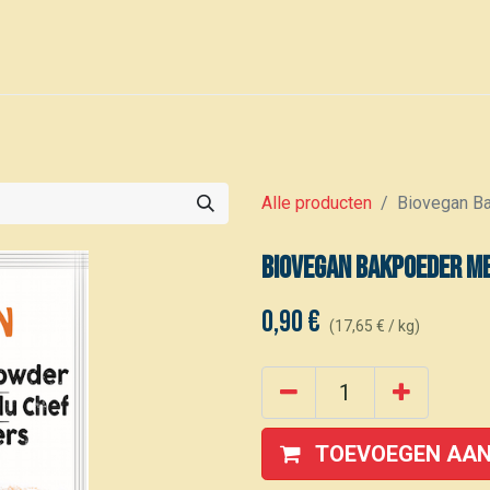
0
Voor leden
Kalender
Alle producten
Biovegan B
Biovegan Bakpoeder M
0,90
€
(
17,65
€
/
kg
)
TOEVOEGEN AAN