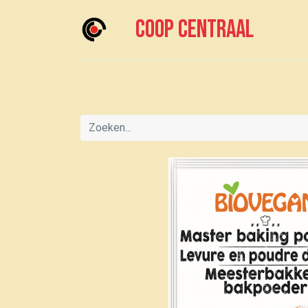
Coop centraal
Home
Meedoen?
Boodschappen doen