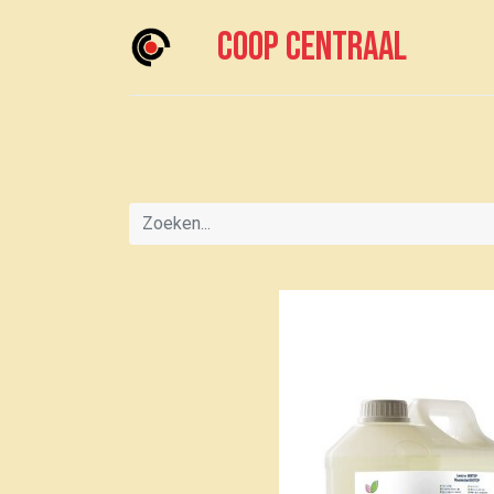
Coop centraal
Home
Meedoen?
Boodschappen doen