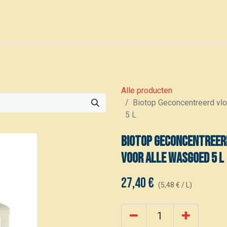
0
Voor leden
Kalender
Alle producten
Biotop Geconcentreerd vl
5 L
Biotop Geconcentreer
voor alle wasgoed 5 L
27,40
€
(
5,48
€
/
L
)