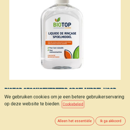
Biotop Geconcentreerd spoelmiddel voor
We gebruiken cookies om je een betere gebruikerservaring
vaatwasmachines 500 ml
op deze website te bieden.
Cookiebeleid
4,00
€
(
8,00
€
/
L
)
Alleen het essentiële
Ik ga akkoord