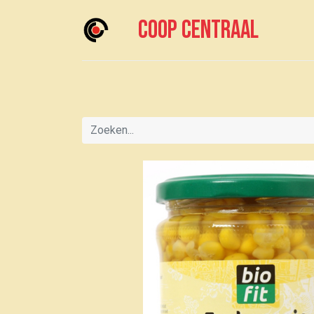
Coop centraal
Home
Meedoen?
Boodschappen doen