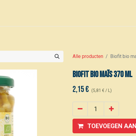
0
Voor leden
Kalender
Alle producten
Biofit bio m
Biofit bio maïs 370 ml
2,15
€
(
5,81
€
/
L
)
TOEVOEGEN AAN