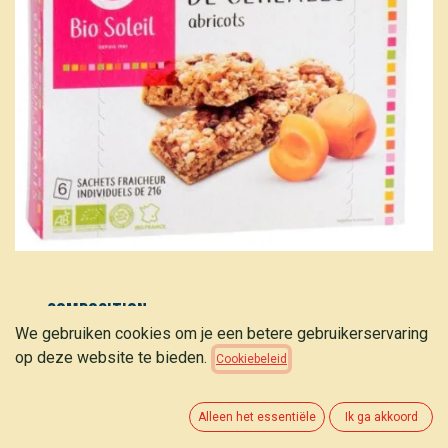
Composition
We gebruiken cookies om je een betere gebruikerservaring
Céréales* (45%) (riz*, blé*, avoine*, seigle*, épeautre*,
op deze website te bieden.
Cookiebeleid
sucre de canne blond*, sirop de malt d’orge*, sel de
mer) ; abricots* (25%) (abricots*, farine de riz*) ; sirop
de blé* ; huile de tournesol oléique désodorisée*
Alleen het essentiële
Ik ga akkoord
(antioxydant : extrait de romarin*) ; miel* ; arôme