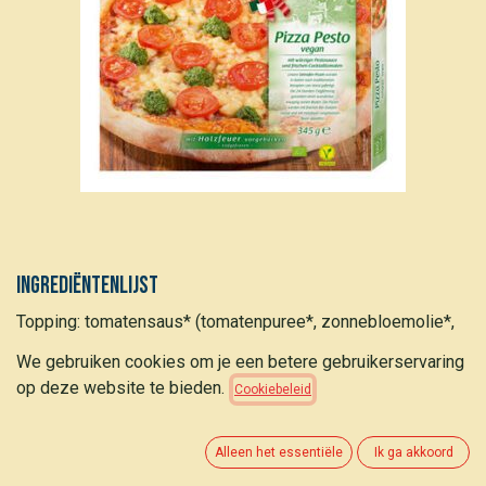
Ingrediëntenlijst
Topping: tomatensaus* (tomatenpuree*, zonnebloemolie*,
ui*, knoflookpoeder*, basilicum*, oregano*, peper*), vegan
We gebruiken cookies om je een betere gebruikerservaring
pizzatopping* 17,4% (water, I' kokosolie*,
op deze website te bieden.
Cookiebeleid
aardappelzetmeel*, LUPINE BLOEM*, zout, kurkuma*),
cherrytomaatjes* 13%, pestosaus* 3,6% [water, pesto* 33%
(basilicum*, olie-olie*, zout), spinazie, maïszetmeel*, extra
Alleen het essentiële
Ik ga akkoord
vergine olijfolie* , knoflook*]; deeg: TARWEBLOEM*, water,