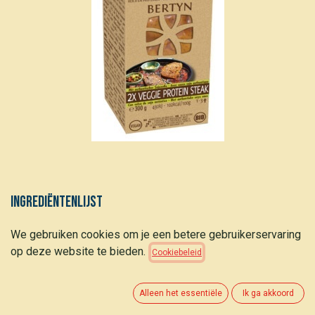
Ingrediëntenlijst
Seitan* (83%) (water, tarwegluten*, tarwebloem*,
We gebruiken cookies om je een betere gebruikerservaring
sojavezels*, shoyu* (water, sojabonen*, tarwe*, zout),
op deze website te bieden.
Cookiebeleid
zeezout, kruiden* en specerijen*), sojasaus* (17%) (water,
shoyu* (water, sojabonen*, tarwe*, zout), kruiden* en
specerijen*). *van biologische teelt
Alleen het essentiële
Ik ga akkoord