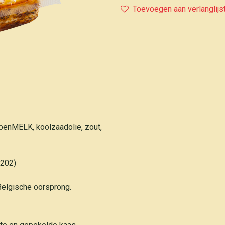
Toevoegen aan verlanglijs
penMELK, koolzaadolie, zout,
E202)
elgische oorsprong.