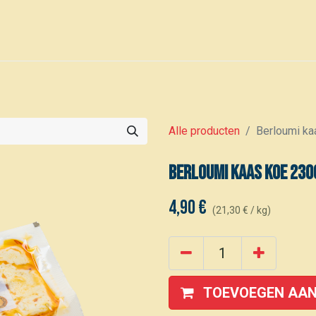
0
Voor leden
Kalender
Alle producten
Berloumi ka
Berloumi kaas koe 230
4,90
€
(
21,30
€
/
kg
)
TOEVOEGEN AAN