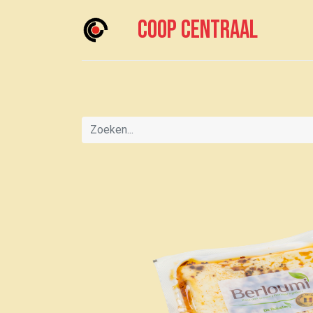
Coop centraal
Home
Meedoen?
Boodschappen doen