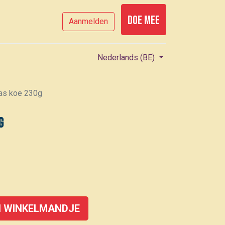
Doe mee
Aanmelden
Nederlands (BE)
as koe 230g
g
 WINKELMANDJE