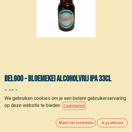
Belgoo - Bloemekei Alcoholvrij IPA 33cl
2,00
€
(
6,06
€
/
stuk
)
We gebruiken cookies om je een betere gebruikerservaring
op deze website te bieden.
Cookiebeleid
Alleen het essentiële
Ik ga akkoord
TOEVOEGEN AAN WINKELMANDJE