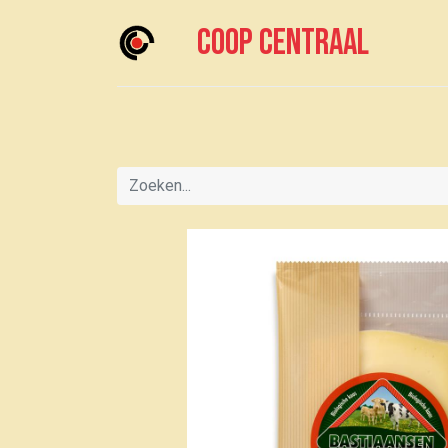
Coop centraal
Home
Meedoen?
Boodschappen doen