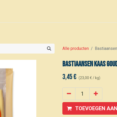
0
Voor leden
Kalender
Alle producten
Bastiaansen
Bastiaansen Kaas goud
3,45
€
(
23,00
€
/
kg
)
TOEVOEGEN AAN