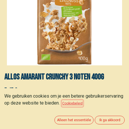
ALLOS Amarant crunchy 3 noten 400g
5,45
€
(
13,63
€
/
stuk
)
We gebruiken cookies om je een betere gebruikerservaring
op deze website te bieden.
Cookiebeleid
Alleen het essentiële
Ik ga akkoord
TOEVOEGEN AAN WINKELMANDJE