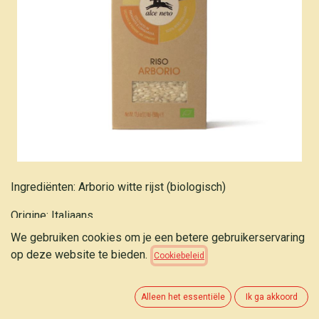
Ingrediënten: Arborio witte rijst (biologisch)
Origine: Italiaans
We gebruiken cookies om je een betere gebruikerservaring
ALCENERO Rijst risotto arborio wit 500g
op deze website te bieden.
Cookiebeleid
3,90
€
(
7,80
€
/
kg
)
Alleen het essentiële
Ik ga akkoord