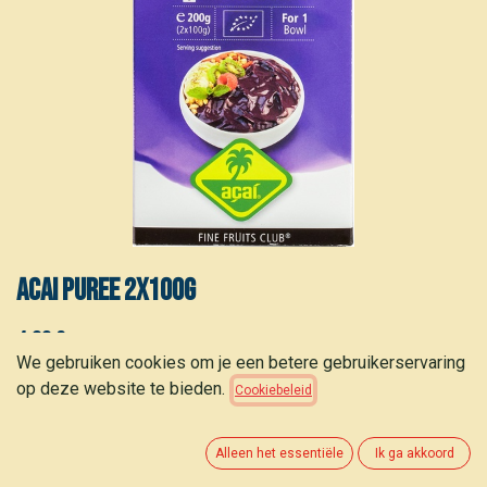
Acai Puree 2X100g
4,00
€
(
20,00
€
/
kg
)
We gebruiken cookies om je een betere gebruikerservaring
op deze website te bieden.
Cookiebeleid
Alleen het essentiële
Ik ga akkoord
TOEVOEGEN AAN WINKELMANDJE