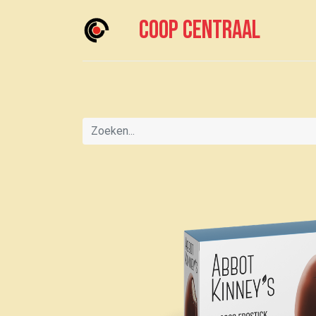
Coop centraal
Home
Meedoen?
Boodschappen doen