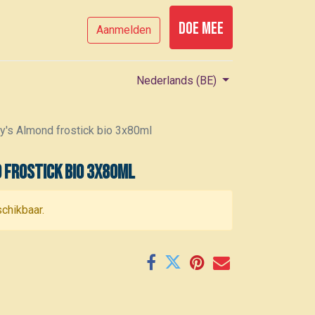
Doe mee
Aanmelden
Nederlands (BE)
y's Almond frostick bio 3x80ml
 frostick bio 3x80ml
schikbaar.