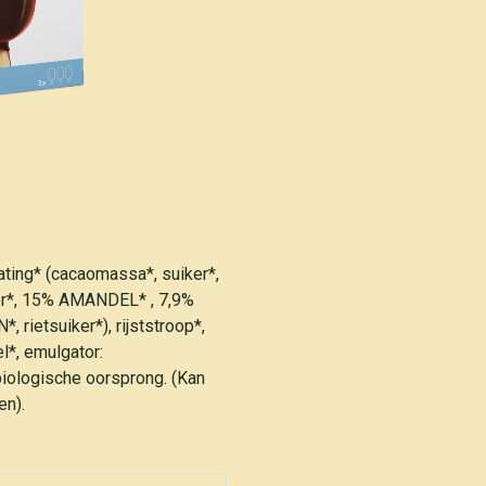
ating* (cacaomassa*, suiker*,
iker*, 15% AMANDEL* , 7,9%
ietsuiker*), rijststroop*,
l*, emulgator:
biologische oorsprong. (Kan
en).