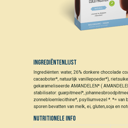
Ingrediëntenlijst
Ingrediënten: water, 26% donkere chocolade co
cacaoboter*, natuurlijk vanillepoeder*), rietsu
gekarameliseerde AMANDELEN* ( AMANDELEN*, r
stabilisator: guarpitmeel*, johannesbroodpitmee
zonnebloemlecithine*, psylliumvezel *. *= van 
sporen bevatten van melk, ei, gluten,soja en not
Nutritionele info