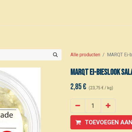
0
Voor leden
Kalender
Alle producten
MARQT Ei-b
MARQT Ei-bieslook sal
2,85
€
(
23,75
€
/
kg
)
TOEVOEGEN AAN