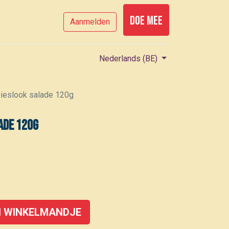
Doe mee
Aanmelden
Nederlands (BE)
ieslook salade 120g
ade 120g
 WINKELMANDJE