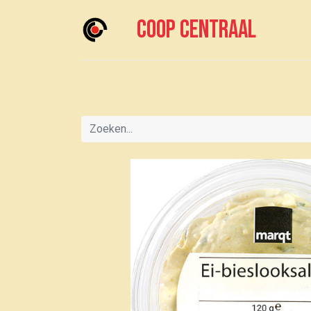
Coop centraal
Home
Meedoen?
Boodschappen doen