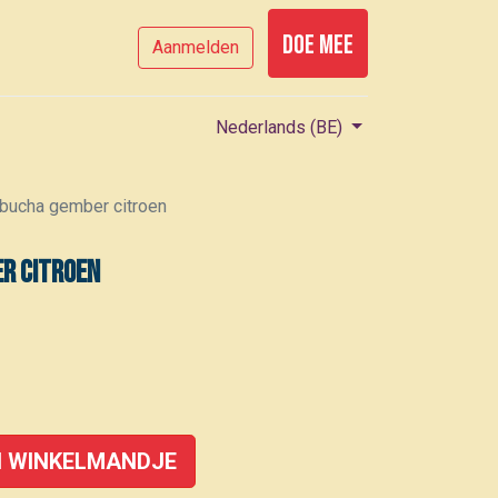
Doe mee
Aanmelden
Nederlands (BE)
ucha gember citroen
r citroen
 WINKELMANDJE