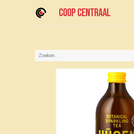
Coop centraal
Home
Meedoen?
Boodschappen doen