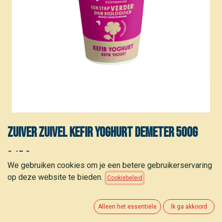
Zuiver Zuivel Kefir yoghurt demeter 500g
2,15
€
(
4,30
€
/
stuk
)
We gebruiken cookies om je een betere gebruikerservaring
op deze website te bieden.
Cookiebeleid
Alleen het essentiële
Ik ga akkoord
TOEVOEGEN AAN WINKELMANDJE