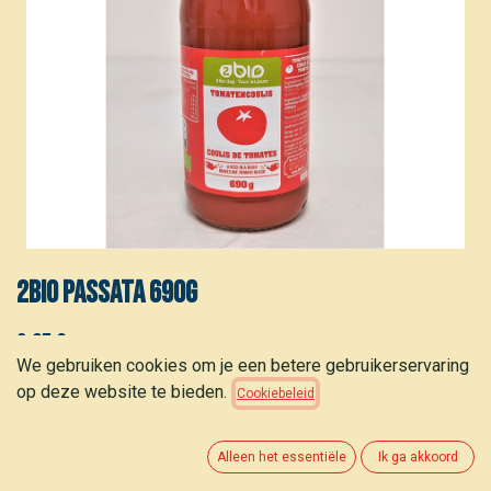
2BIO Passata 690g
2,05
€
(
2,97
€
/
kg
)
We gebruiken cookies om je een betere gebruikerservaring
op deze website te bieden.
Cookiebeleid
Alleen het essentiële
Ik ga akkoord
TOEVOEGEN AAN WINKELMANDJE