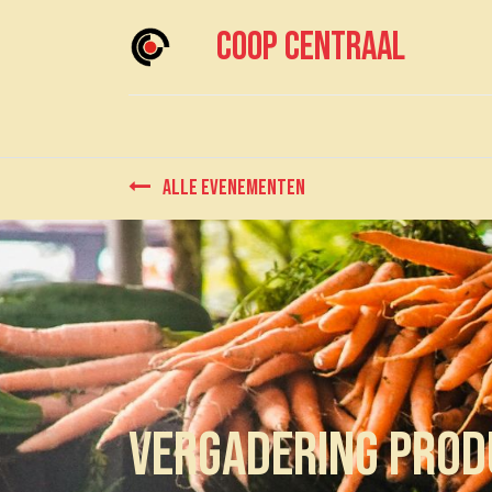
Coop centraal
Home
Meedoen?
Boodschappen doen
Alle evenementen
Vergadering Pro