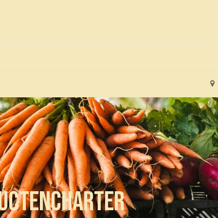
0
Voor leden
Kalender
ductencharter