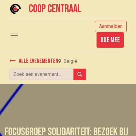
Coop centraal
Aanmelden
Doe mee
Alle evenementen
België
Focusgroep solidariteit: bezoek bij