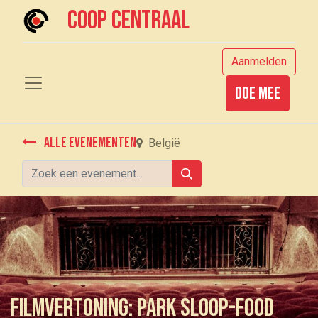
Coop centraal
Aanmelden
Doe mee
Alle evenementen
België
Filmvertoning: Park Sloop-Food