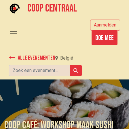
Coop centraal
Aanmelden
Doe mee
Alle evenementen
België
Coop Café: Workshop maak sushi