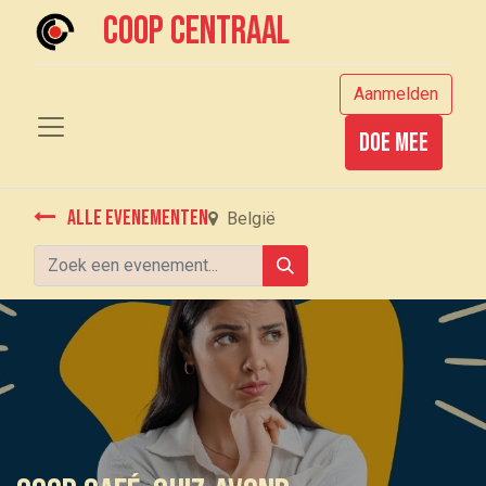
Coop centraal
Aanmelden
Doe mee
Alle evenementen
België