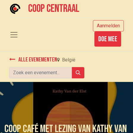
Coop centraal
Aanmelden
Doe mee
Alle evenementen
België
Coop Café met lezing van Kathy Van