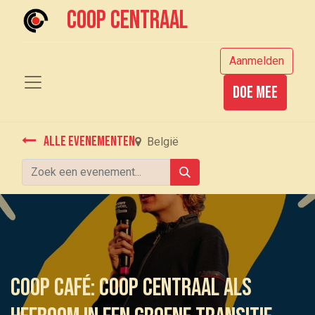
Coop centraal
Aanmelden
Doe mee
Alle evenementen
België
Coop Café: Coop Centraal als