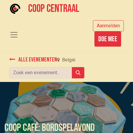
Coop centraal
Aanmelden
Doe mee
Alle evenementen
België
Coop Café: Bordspelavond