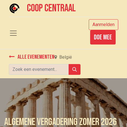
Coop centraal
Aanmelden
Doe mee
Alle evenementen
België
Algemene Vergadering zomer 2026