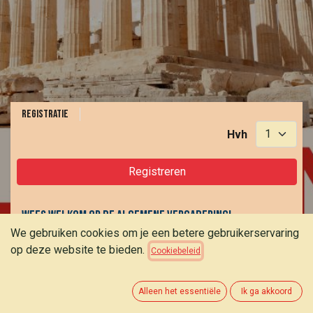
Registratie
Hvh
Registreren
Wees welkom op de algemene Vergadering!
We gebruiken cookies om je een betere gebruikerservaring
De agenda komt in de loop van de zomer
op deze website te bieden.
Cookiebeleid
Alleen het essentiële
Ik ga akkoord
DATUM & TIJD