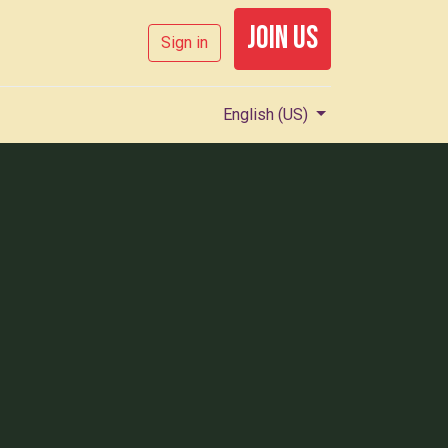
join us
Sign in
English (US)