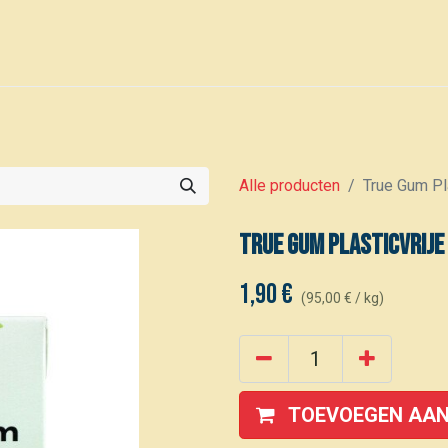
0
Voor leden
Kalender
Alle producten
True Gum Pl
True Gum Plasticvrij
1,90
€
(
95,00
€
/
kg
)
TOEVOEGEN AAN