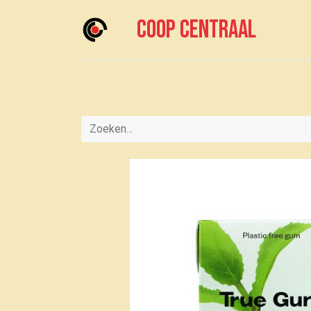
Coop centraal
Home
Meedoen?
Boodschappen doen