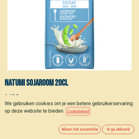
Natumi sojaroom 20cl
1,10
€
(
5,50
€
/
stuk
)
We gebruiken cookies om je een betere gebruikerservaring
op deze website te bieden.
Cookiebeleid
Alleen het essentiële
Ik ga akkoord
TOEVOEGEN AAN WINKELMANDJE