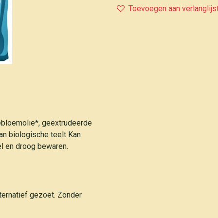
Toevoegen aan verlanglijs
nebloemolie*, geëxtrudeerde
Van biologische teelt Kan
el en droog bewaren.
ternatief gezoet. Zonder