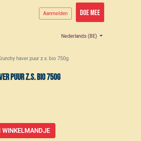
Doe mee
Aanmelden
Nederlands (BE)
runchy haver puur z.s. bio 750g
er puur z.s. bio 750g
 WINKELMANDJE