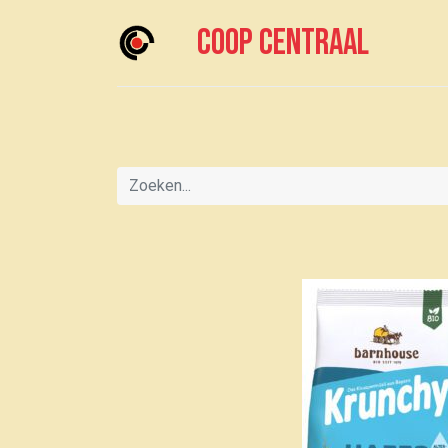
Coop centraal
Home
Meedoen?
Boodschappen doen