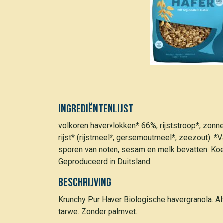
Ingrediëntenlijst
volkoren havervlokken* 66%, rijststroop*, zon
rijst* (rijstmeel*, gersemoutmeel*, zeezout). *
sporen van noten, sesam en melk bevatten. Ko
Geproduceerd in Duitsland.
Beschrijving
Krunchy Pur Haver Biologische havergranola. Al
tarwe. Zonder palmvet.