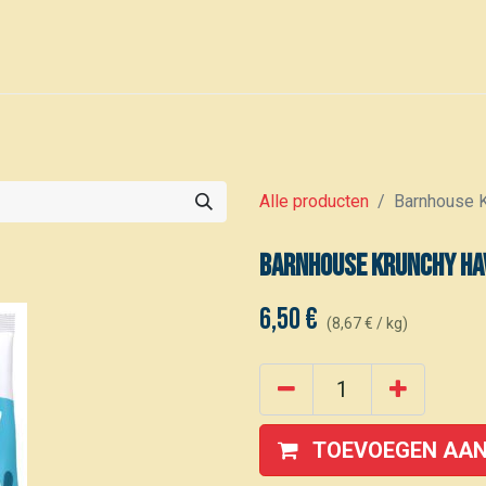
0
Voor leden
Kalender
Alle producten
Barnhouse K
Barnhouse Krunchy hav
6,50
€
(
8,67
€
/
kg
)
TOEVOEGEN AAN