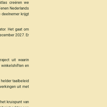
Atlas creëren we
efenen Nederlands
e deelnemer krijgt
ator. Het gaat om
december 2027. Er
raject uit waarin
 winkelshiften en
helder taalbeleid
werkingen uit met
 het kruispunt van