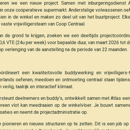
eren we een nieuw project. Samen met inburgeringsdienst 
in onze coöperatieve supermarkt. Anderstalige volwassenen o
en in de winkel en maken zo deel uit van het buurtproject. Elk
 vaste vrijwilligersteam van Coop Centraal.
an de grond te krijgen, zoeken we een deeltijds projectcoördin
 0,6 VTE (24u per week) voor bepaalde duur, van maart 2026 tot 
op verlenging van de aanstelling na de periode van 22 maanden.
dineert een kwaliteitsvolle buddywerking en vrijwilligers-t
lands oefenen, meedoen en ontmoeting centraal staan tijdens
n veilig, taalrijk en interactief klimaat.
rsteunt deelnemers en buddy’s, ontwikkelt samen met Atlas een 
ereen vlot kan meedraaien op de winkelvloer. Je bouwt samen
saties en neemt de projectadministratie op.
 pionieren en nieuwe structuren op te zetten. Dit is een job op