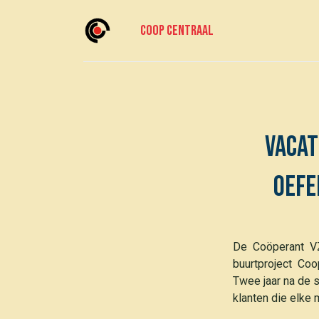
Coop centraal
Accueil
Meedoen?
Rejoignez-nous
vacat
Oefe
De Coöperant VZ
buurtproject Co
Twee jaar na de s
klanten die elke 