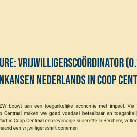
0
Voor leden
Événements
ure: vRIJWILLIGERSCOÖRDINATOR (0.
nkansen Nederlands in Coop Cen
W bouwt aan een toegankelijke economie met impact. Via 
op Centraal maken we goed voedsel betaalbaar en toegankelij
tart is Coop Centraal een levendige superette in Berchem, voll
maand een vrijwilligersshift opnemen.