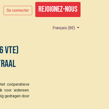
rejoignez-nous
Se connecter
Français (BE)
6 vte)
traal
het coöperatieve
k voor iedereen.
edig gedragen door