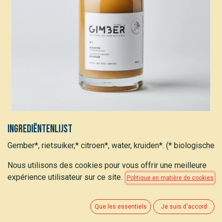
Ingrediëntenlijst
Gember*, rietsuiker,* citroen*, water, kruiden*. (* biologische
oorsprong)
Nous utilisons des cookies pour vous offrir une meilleure
Beschrijving
expérience utilisateur sur ce site.
Politique en matière de cookies
De alcoholvrije apero op basis van biologische gember
Que les essentiels
Je suis d'accord
Nutritionele info